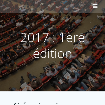
Aller
au
contenu
2017 : 1ère
édition